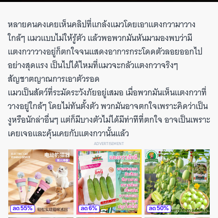
หลายคนคงเคยเห็นคลิปที่แกล้งแมวโดยเอาแตงกวามาวาง
ใกล้ๆ แมวแบบไม่ให้รู้ตัว แล้วพอพวกมันหันมามองพบว่ามี
แตงกวาวางอยู่ก็ตกใจจนแสดงอาการกระโดดตัวลอยออกไป
อย่างสุดแรง เป็นไปได้ไหมที่แมวจะกลัวแตงกวาจริงๆ
สัญชาตญาณการเอาตัวรอด
แมวเป็นสัตว์ที่ระมัดระวังภัยอยู่เสมอ เมื่อพวกมันเห็นแตงกวาที่
วางอยู่ใกล้ๆ โดยไม่ทันตั้งตัว พวกมันอาจตกใจเพราะคิดว่าเป็น
งูหรือนักล่าอื่นๆ แต่ก็มีบางตัวไม่ได้มีท่าทีที่ตกใจ อาจเป็นเพราะ
เคยเจอและคุ้นเคยกับแตงกวานั้นแล้ว
ADVERTISEMENT
ลด
55
%
ลด
6
%
ลด
50
%