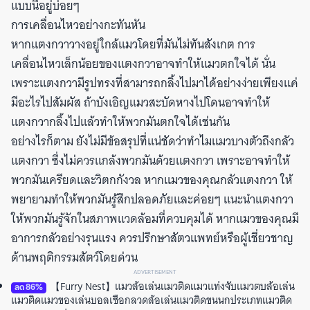
แบบนี้อยู่บ่อยๆ
การเคลื่อนไหวอย่างกะทันหัน
หากแตงกวาวางอยู่ใกล้แมวโดยที่มันไม่ทันสังเกต การ
เคลื่อนไหวเล็กน้อยของแตงกวาอาจทำให้แมวตกใจได้ นั่น
เพราะแตงกวามีรูปทรงที่สามารถกลิ้งไปมาได้อย่างง่ายเพียงแค่
มีอะไรไปสัมผัส ถ้าบังเอิญแมวสะบัดหางไปโดนอาจทำให้
แตงกวากลิ้งไปแล้วทำให้พวกมันตกใจได้เช่นกัน
อย่างไรก็ตาม ยังไม่มีข้อสรุปที่แน่ชัดว่าทำไมแมวบางตัวถึงกลัว
แตงกวา ซึ่งไม่ควรแกล้งพวกมันด้วยแตงกวา เพราะอาจทำให้
พวกมันเครียดและวิตกกังวล หากแมวของคุณกลัวแตงกวา ให้
พยายามทำให้พวกมันรู้สึกปลอดภัยและค่อยๆ แนะนำแตงกวา
ให้พวกมันรู้จักในสภาพแวดล้อมที่ควบคุมได้ หากแมวของคุณมี
อาการกลัวอย่างรุนแรง ควรปรึกษาสัตวแพทย์หรือผู้เชี่ยวชาญ
ด้านพฤติกรรมสัตว์โดยด่วน
ADVERTISEMENT
【Furry Nest】แมวล้อเล่นแมวติดแมวแท่งจับแมวตบล้อเล่น
ลด
86
%
แมวติดแมวของเล่นบอลเชือกลวดล้อเล่นแมวติดขนนกประเภทแมวติด