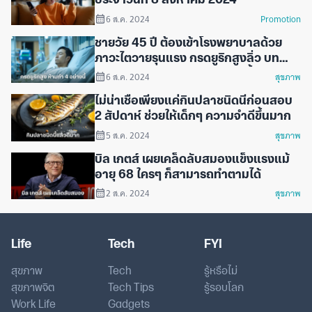
ประจำวันที่ 8 สิงหาคม 2024
6 ส.ค. 2024
Promotion
ชายวัย 45 ปี ต้องเข้าโรงพยาบาลด้วย
ภาวะไตวายรุนแรง กรดยูริกสูงลิ่ว บท
เรียนสำคัญคือห้ามทำ 4 อย่างนี้ก่อนนอน
6 ส.ค. 2024
สุขภาพ
ไม่น่าเชื่อเพียงแค่กินปลาชนิดนี้ก่อนสอบ
2 สัปดาห์ ช่วยให้เด็กๆ ความจำดีขึ้นมาก
5 ส.ค. 2024
สุขภาพ
บิล เกตส์ เผยเคล็ดลับสมองแข็งแรงแม้
อายุ 68 ใครๆ ก็สามารถทำตามได้
2 ส.ค. 2024
สุขภาพ
Life
Tech
FYI
สุขภาพ
Tech
รู้หรือไม่
สุขภาพจิต
Tech Tips
รู้รอบโลก
Work Life
Gadgets