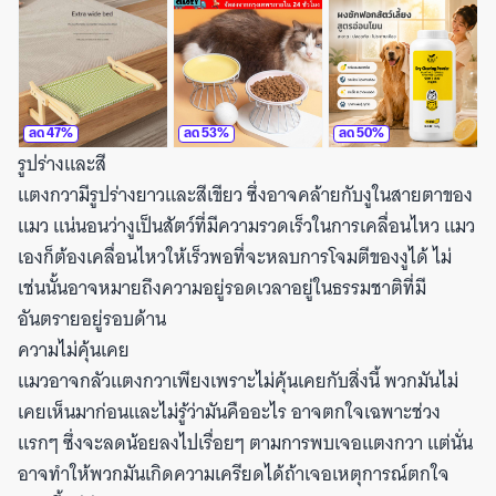
ลด
47
%
ลด
53
%
ลด
50
%
รูปร่างและสี
แตงกวามีรูปร่างยาวและสีเขียว ซึ่งอาจคล้ายกับงูในสายตาของ
แมว แน่นอนว่างูเป็นสัตว์ที่มีความรวดเร็วในการเคลื่อนไหว แมว
เองก็ต้องเคลื่อนไหวให้เร็วพอที่จะหลบการโจมตีของงูได้ ไม่
เช่นนั้นอาจหมายถึงความอยู่รอดเวลาอยู่ในธรรมชาติที่มี
อันตรายอยู่รอบด้าน
ความไม่คุ้นเคย
แมวอาจกลัวแตงกวาเพียงเพราะไม่คุ้นเคยกับสิ่งนี้ พวกมันไม่
เคยเห็นมาก่อนและไม่รู้ว่ามันคืออะไร อาจตกใจเฉพาะช่วง
แรกๆ ซึ่งจะลดน้อยลงไปเรื่อยๆ ตามการพบเจอแตงกวา แต่นั่น
อาจทำให้พวกมันเกิดความเครียดได้ถ้าเจอเหตุการณ์ตกใจ