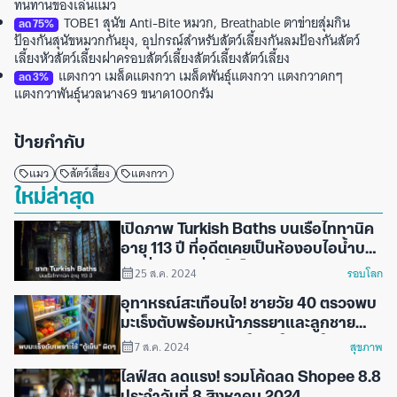
ทนทานของเล่นแมว
TOBE1 สุนัข Anti-Bite หมวก, Breathable ตาข่ายสุ่มกิน
ลด
75
%
ป้องกันสุนัขหมวกกันยุง, อุปกรณ์สําหรับสัตว์เลี้ยงกันลมป้องกันสัตว์
เลี้ยงหัวสัตว์เลี้ยงฝาครอบสัตว์เลี้ยงสัตว์เลี้ยงสัตว์เลี้ยง
แตงกวา เมล็ดแตงกวา เมล็ดพันธุ์แตงกวา แตงกวาดกๆ
ลด
3
%
แตงกวาพันธุ์นวลนาง69 ขนาด100กรัม
ป้ายกำกับ
แมว
สัตว์เลี้ยง
แตงกวา
ใหม่ล่าสุด
เปิดภาพ Turkish Baths บนเรือไททานิค
อายุ 113 ปี ที่อดีตเคยเป็นห้องอบไอน้ำบน
เรือที่หรูหราที่สุดในโลก
25 ส.ค. 2024
รอบโลก
อุทาหรณ์สะเทือนใจ! ชายวัย 40 ตรวจพบ
มะเร็งตับพร้อมหน้าภรรยาและลูกชาย
เพียงเพราะความเข้าใจผิดในการใช้ "ตู้
7 ส.ค. 2024
สุขภาพ
เย็น"
ไลฟ์สด ลดแรง! รวมโค้ดลด Shopee 8.8