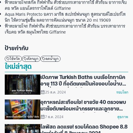
ฟ้าทะลายโจรสกัด กิฟฟารีน ตัวช่วยบรรเทาอาการไข้ ตัวร้อน อาการเจ็บ
คอ หวัด แอนโดรกราโฟไลด์ Giffarine
Aqua Maris Protecto อควา มาริส สเปรย์พ่นจมูก สูตรมายด์ไฮเปอร์โท
นิก ให้ความชุ่มชื้น ลดอาการคัดแน่นจมูก ขนาด 20 ml 19069
ฟ้าทะลายโจร กิฟฟารีน ตัวช่วยบรรเทาอาการไข้ ตัวร้อน บรรเทาอาการ
เจ็บคอ หวัด สมุนไพรไทย Giffarine
ป้ายกำกับ
ไข้หวัด
คัดจมูก
ลดน้ำมูก
ใหม่ล่าสุด
เปิดภาพ Turkish Baths บนเรือไททานิค
อายุ 113 ปี ที่อดีตเคยเป็นห้องอบไอน้ำบน
เรือที่หรูหราที่สุดในโลก
25 ส.ค. 2024
รอบโลก
อุทาหรณ์สะเทือนใจ! ชายวัย 40 ตรวจพบ
มะเร็งตับพร้อมหน้าภรรยาและลูกชาย
เพียงเพราะความเข้าใจผิดในการใช้ "ตู้
7 ส.ค. 2024
สุขภาพ
เย็น"
ไลฟ์สด ลดแรง! รวมโค้ดลด Shopee 8.8