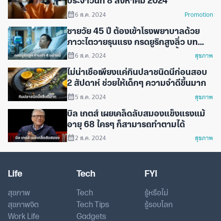
ประจำวันที่ 8 สิงหาคม 2024
6 ส.ค. 2024
Promotion
ชายวัย 45 ปี ต้องเข้าโรงพยาบาลด้วย
ภาวะไตวายรุนแรง กรดยูริกสูงลิ่ว บท
เรียนสำคัญคือห้ามทำ 4 อย่างนี้ก่อนนอน
6 ส.ค. 2024
สุขภาพ
ไม่น่าเชื่อเพียงแค่กินปลาชนิดนี้ก่อนสอบ
2 สัปดาห์ ช่วยให้เด็กๆ ความจำดีขึ้นมาก
5 ส.ค. 2024
สุขภาพ
บิล เกตส์ เผยเคล็ดลับสมองแข็งแรงแม้
อายุ 68 ใครๆ ก็สามารถทำตามได้
2 ส.ค. 2024
สุขภาพ
Life
Tech
FYI
สุขภาพ
Tech
รู้หรือไม่
สุขภาพจิต
Tech Tips
รู้รอบโลก
Work Life
Gadgets