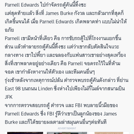
Parnell Edwards ไปกำจัดรถตู้คันนี้ทิ้งซะ
แต่สุดท้ายแล้ว สิ่งที่ James Burke กังวล และกลัวมากที่สุดก็
เกิดขึ้นจนได้ เมื่อ Parnell Edwards เกิดพลาดท่า แบบไม่น่าให้
อภัย
Parnell เขามีหน้าที่เดียว คือ การขับรถตู้ไปที่โรงงานแยกชิ้น
ส่วน แล้วทำลายรถตู้คันนี้ทิ้งซะ แต่ว่าเขากลับตัดสินใจแวะ
กลางทาง เขาไปพี้ยา และฉลองกับแฟนสาวเขาอย่างสุดเหวี่ยง
สิ่งที่เขาพลาดอยู่อย่างเดียว คือ Parnell จอดรถไว้ในที่ห้าม
จอด เขากำลังหางานให้ตัวเอง และทีมคนอื่นๆ
รุ่งเช้าหลังจากเหตุการณ์ปล้น ตำรวจพบรถตู้คันดังกล่าว ที่ย่าน
East 98 บนถนน Linden ซึ่งห่างไปเพียงไม่กี่ไมล์จากสนามบิน
JFK
จากการตรวจสอบรถตู้ ตำรวจ และ FBI พบลายนิ้วมือของ
Parnell Edwards ซึ่ง FBI รู้ดีว่าเขาเป็นลูกน้องของ James
Burke และก็ได้ขยายผลตามล่าสมุนคนอื่นๆต่อทันที
ADVERTISEMENT