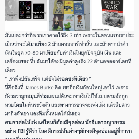
มันเยอะกว่าที่พวกเขาคาดไว้ถึง 3 เท่า เพราะในตอนแรกเขาประ
เมิณว่าจะได้มาเพียง 2 ล้านดอลลาร์เท่านั้น และถ้าหากนำค่า
เงินในยุค 70-80 มาเทียบกับค่าเงินในยุคปัจจุบัน เงิน และ
เครื่องเพชร ที่ปล้นมาได้จะมีมูลค่าสูงถึง 22 ล้านดอลลาร์เลยที
เดียว
” เราพึ่งปล้นเสร็จ แต่ยังไม่รอดซะทีเดียว ”
นี่คือสิ่งที่ James Burke คิด เขาถือเงินก้อนใหญ่เอาไว้ เพราะ
กังวลว่าลูกสมุนที่ร่วมแผนปล้นจะเอาเงินไปใช้แบบสามล้อถูก
หวยโดยไม่ทันระวังตัว และทางการอาจจะเพ่งเล็ง แล้วสืบสาว
มาถึงตัวเขา และทีมทั้งหมดได้นั่นเอง
คนเราต่อให้เก่งแค่ไหนก็ต้องมีจุดอ่อน นักสืบอาชญากรรม
อย่าง FBI รู้ดีว่า ในคดีการปล้นต่างๆมักจะมีจุดอ่อนอยู่ที่การก