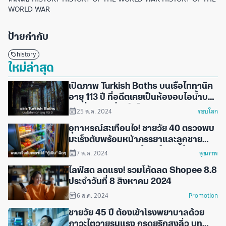
WORLD WAR
ป้ายกำกับ
history
ใหม่ล่าสุด
เปิดภาพ Turkish Baths บนเรือไททานิค
อายุ 113 ปี ที่อดีตเคยเป็นห้องอบไอน้ำบน
เรือที่หรูหราที่สุดในโลก
25 ส.ค. 2024
รอบโลก
อุทาหรณ์สะเทือนใจ! ชายวัย 40 ตรวจพบ
มะเร็งตับพร้อมหน้าภรรยาและลูกชาย
เพียงเพราะความเข้าใจผิดในการใช้ "ตู้
7 ส.ค. 2024
สุขภาพ
เย็น"
ไลฟ์สด ลดแรง! รวมโค้ดลด Shopee 8.8
ประจำวันที่ 8 สิงหาคม 2024
6 ส.ค. 2024
Promotion
ชายวัย 45 ปี ต้องเข้าโรงพยาบาลด้วย
ภาวะไตวายรุนแรง กรดยูริกสูงลิ่ว บท