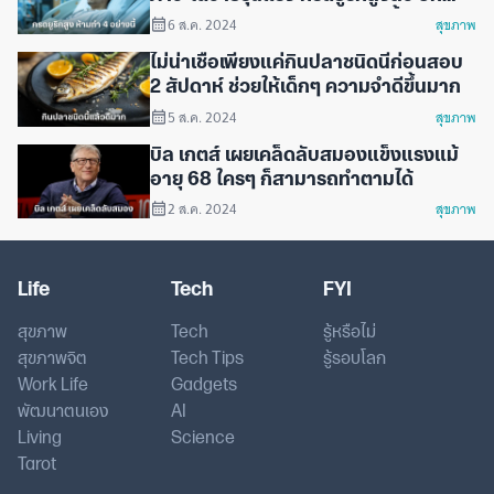
เรียนสำคัญคือห้ามทำ 4 อย่างนี้ก่อนนอน
6 ส.ค. 2024
สุขภาพ
ไม่น่าเชื่อเพียงแค่กินปลาชนิดนี้ก่อนสอบ
2 สัปดาห์ ช่วยให้เด็กๆ ความจำดีขึ้นมาก
5 ส.ค. 2024
สุขภาพ
บิล เกตส์ เผยเคล็ดลับสมองแข็งแรงแม้
อายุ 68 ใครๆ ก็สามารถทำตามได้
2 ส.ค. 2024
สุขภาพ
Life
Tech
FYI
สุขภาพ
Tech
รู้หรือไม่
สุขภาพจิต
Tech Tips
รู้รอบโลก
Work Life
Gadgets
พัฒนาตนเอง
AI
Living
Science
Tarot