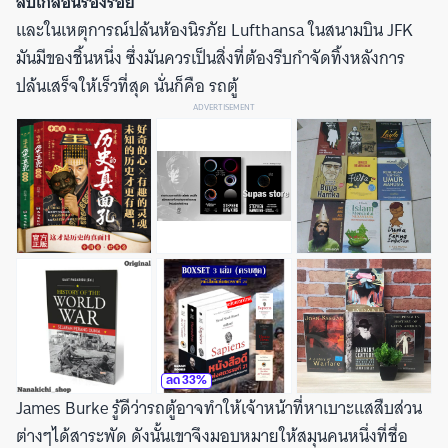
ลบเกลื่อนร่องรอย
และในเหตุการณ์ปล้นห้องนิรภัย Lufthansa ในสนามบิน JFK
มันมีของชิ้นหนึ่ง ซึ่งมันควรเป็นสิ่งที่ต้องรีบกำจัดทิ้งหลังการ
ปล้นเสร็จให้เร็วที่สุด นั่นก็คือ รถตู้
ADVERTISEMENT
ลด
33
%
James Burke รู้ดีว่ารถตู้อาจทำให้เจ้าหน้าที่หาเบาะแสสืบส่วน
ต่างๆได้สาระพัด ดังนั้นเขาจึงมอบหมายให้สมุนคนหนึ่งที่ชื่อ