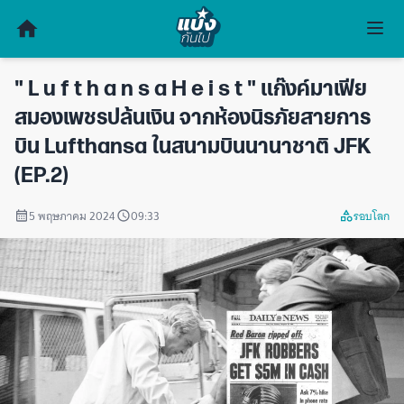
" L u f t h a n s a H e i s t " แก๊งค์มาเฟีย
สมองเพชรปล้นเงิน จากห้องนิรภัยสายการ
บิน Lufthansa ในสนามบินนานาชาติ JFK
(EP.2)
5 พฤษภาคม 2024
09:33
รอบโลก