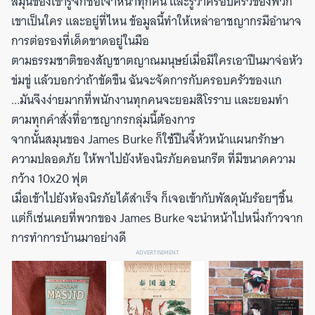
สมุนของเขารู้จักชื่อเจ้าหน้าทุกคน และรู้ว่าครอบครัวของพวก
เขาเป็นใคร และอยู่ที่ไหน ข้อมูลนี้ทำให้เหล่าอาชญากรมีอำนาจ
การต่อรองที่เด็ดขาดอยู่ในมือ
ตามธรรมชาติของสัญชาตญาณมนุษย์เมื่อมีใครเอาปืนมาจ่อหัว
ข่มขู่ แล้วบอกว่าถ้าขัดขืน ฉันจะจัดการกับครอบครัวของแก
...มันจึงง่ายมากที่พนักงานทุกคนจะยอมสิโรราบ และยอมทำ
ตามทุกคำสั่งที่อาชญากรกลุ่มนี้ต้องการ
จากนั้นสมุนของ James Burke ก็ใช้ปืนจี้หัวหน้าแผนกรักษา
ความปลอดภัย ให้พาไปยังห้องนิรภัยคอนกรีต ที่มีขนาดความ
กว้าง 10x20 ฟุต
เมื่อเข้าไปยังห้องนิรภัยได้สำเร็จ ก็เจอเข้ากับพัสดุนับร้อยๆชิ้น
แต่ก็เช่นเคยที่พวกของ James Burke จะนำหน้าไปหนึ่งก้าวจาก
การทำการบ้านมาอย่างดี
ADVERTISEMENT