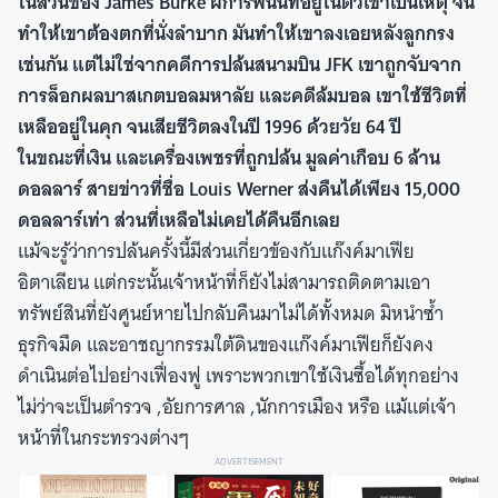
ในส่วนของ James Burke ผีการพนันที่อยู่ในตัวเขาเป็นเหตุ จน
ทำให้เขาต้องตกที่นั่งลำบาก มันทำให้เขาลงเอยหลังลูกกรง
เช่นกัน แต่ไม่ใช่จากคดีการปล้นสนามบิน JFK เขาถูกจับจาก
การล็อกผลบาสเกตบอลมหาลัย และคดีล้มบอล เขาใช้ชีวิตที่
เหลืออยู่ในคุก จนเสียชีวิตลงในปี 1996 ด้วยวัย 64 ปี
ในขณะที่เงิน และเครื่องเพชรที่ถูกปล้น มูลค่าเกือบ 6 ล้าน
ดอลลาร์ สายข่าวที่ชื่อ Louis Werner ส่งคืนได้เพียง 15,000
ดอลลาร์เท่า ส่วนที่เหลือไม่เคยได้คืนอีกเลย
แม้จะรู้ว่าการปล้นครั้งนี้มีส่วนเกี่ยวข้องกับแก๊งค์มาเฟีย
อิตาเลียน แต่กระนั้นเจ้าหน้าที่ก็ยังไม่สามารถติดตามเอา
ทรัพย์สินที่ยังศูนย์หายไปกลับคืนมาไม่ได้ทั้งหมด มิหนำซ้ำ
ธุรกิจมืด และอาชญากรรมใต้ดินของแก๊งค์มาเฟียก็ยังคง
ดำเนินต่อไปอย่างเฟื่องฟู เพราะพวกเขาใช้เงินซื้อได้ทุกอย่าง
ไม่ว่าจะเป็นตำรวจ ,อัยการศาล ,นักการเมือง หรือ แม้แต่เจ้า
หน้าที่ในกระทรวงต่างๆ
ADVERTISEMENT