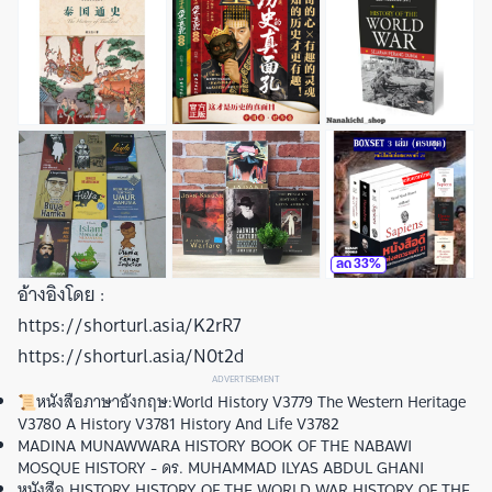
ลด
33
%
อ้างอิงโดย :
https://shorturl.asia/K2rR7
https://shorturl.asia/N0t2d
ADVERTISEMENT
📜หนังสือภาษาอังกฤษ:World History V3779 The Western Heritage
V3780 A History V3781 History And Life V3782
MADINA MUNAWWARA HISTORY BOOK OF THE NABAWI
MOSQUE HISTORY - ดร. MUHAMMAD ILYAS ABDUL GHANI
หนังสือ HISTORY HISTORY OF THE WORLD WAR HISTORY OF THE