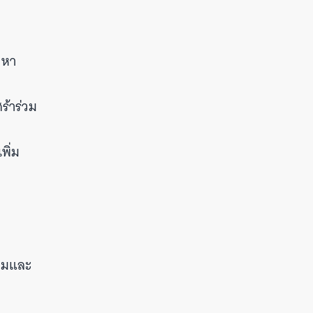
ญหา
ร้าร่วม
พิ่ม
้อมและ