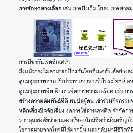
การรักษาทางเลือก
เช่น การฝังเข็ม โยคะ การทำสมา
ลด
12
%
การป้องกันโรคซึมเศร้า
ถึงแม้ว่าจะไม่สามารถป้องกันโรคซึมเศร้าได้อย่างสมบ
ดูแลสุขภาพกาย
รับประทานอาหารที่มีประโยชน์ อ
ดูแลสุขภาพจิต
ฝึกการจัดการความเครียด เช่น การ
สร้างความสัมพันธ์ที่ดี
พบปะผู้คน เข้าร่วมกิจกรรมท
หลีกเลี่ยงปัจจัยเสี่ยง
งดการใช้สารเสพติด จำกัดการด
หากคุณสงสัยว่าตนเองหรือคนใกล้ชิดกำลังเผชิญกับภาว
โอกาสหายจากโรคนี้ได้มากขึ้น และกลับมามีชีวิตที่มี