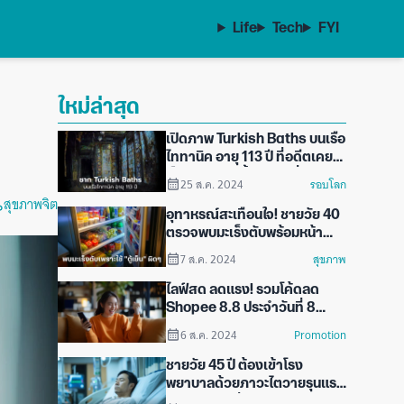
Life
Tech
FYI
ม
ใหม่ล่าสุด
เปิดภาพ Turkish Baths บนเรือ
ไททานิค อายุ 113 ปี ที่อดีตเคย
เป็นห้องอบไอน้ำบนเรือที่หรูหรา
25 ส.ค. 2024
รอบโลก
ที่สุดในโลก
สุขภาพจิต
อุทาหรณ์สะเทือนใจ! ชายวัย 40
ตรวจพบมะเร็งตับพร้อมหน้า
ภรรยาและลูกชาย เพียงเพราะ
7 ส.ค. 2024
สุขภาพ
ความเข้าใจผิดในการใช้ "ตู้เย็น"
ไลฟ์สด ลดแรง! รวมโค้ดลด
Shopee 8.8 ประจำวันที่ 8
สิงหาคม 2024
6 ส.ค. 2024
Promotion
ชายวัย 45 ปี ต้องเข้าโรง
พยาบาลด้วยภาวะไตวายรุนแรง
กรดยูริกสูงลิ่ว บทเรียนสำคัญ