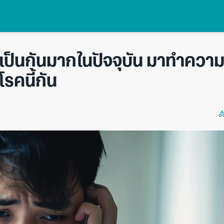
งเป็นกันมากในปัจจุบัน มาทำควา
รคนี้กัน