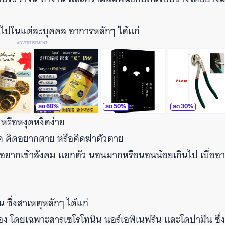
ไปในแต่ละบุคคล อาการหลักๆ ได้แก่
ADVERTISEMENT
ลด
60
%
ลด
50
%
ลด
30
%
ย หรือหงุดหงิดง่าย
กผิด คิดอยากตาย หรือคิดฆ่าตัวตาย
ยากเข้าสังคม แยกตัว นอนมากหรือนอนน้อยเกินไป เบื่ออา
 ซึ่งสาเหตุหลักๆ ได้แก่
โดยเฉพาะสารเซโรโทนิน นอร์เอพิเนฟริน และโดปามีน ซึ่งมี